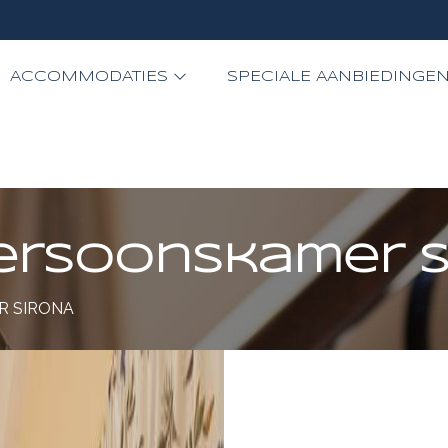
ACCOMMODATIES
SPECIALE AANBIEDINGE
ersoonskamer S
 SIRONA