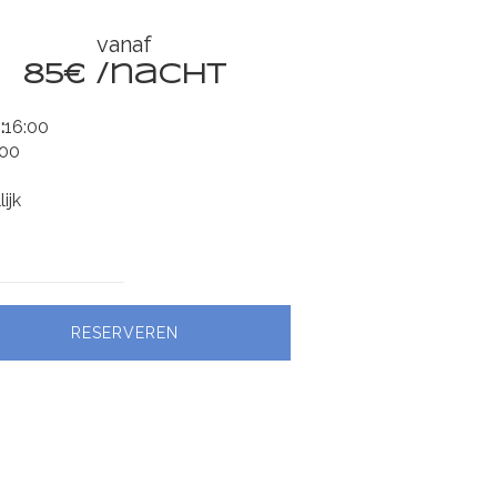
vanaf
85€ /nacht
:
16:00
:00
ijk
RESERVEREN