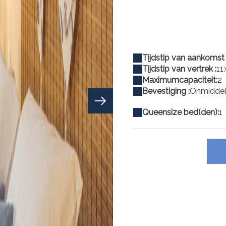
Tijdstip van aankomst 
Tijdstip van vertrek :
11
Maximumcapaciteit:
2
Bevestiging :
Onmiddell
Queensize bed(den):
1