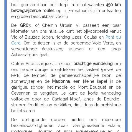
bos grenzend aan ons dorp. In totaal wachten
450 km
bewegwijzerde routes
op u. En natuurlijk zijn er kaarten
en gidsen beschikbaar voor u.
De
GR63
, of Chemin Urbain V, passeert een paar
kilometer van ons huis. Je kunt het bijvoorbeeld vanuit
Vic of Blauzac lopen, richting Uzès, Collias en
Pont du
Gard
.Om te fietsen is er de beroemde Voie Verte, en
verschillende fietslussen, waarvan er een langs
Aubussargues gaat.
Ook in Aubussargues is er een
prachtige wandeling
om
ons mooie dorpje te ontdekken: het kasteel (privé), de
kerk, de tempel, de gemeenschappelijke bron, de
zonnewijzer en de
Madonna
, een kleine kapel in de
garrigue, zonder het mooie op Mont Bouquet en de
Cevennen te vergeten. Je kunt de korte wandeling
voltooien door de Cantagal-kloof, langs de Bourdic-
stroom. En dit tot aan de kliffen, die tijdens de prehistorie
bezet waren.
De omliggende dorpen bieden ook meerdere
bezienswaardigheden. Zoals Garrigues-Sainte Eulalie,
Collorgues, Bourdic of Arpaillargues-et-Aureillac. Al