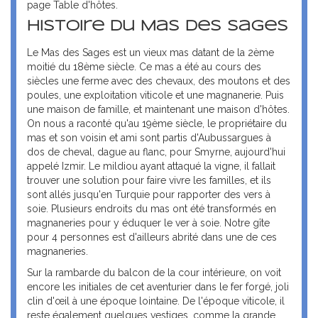
page Table d'hôtes.
Histoire du Mas des Sages
Le Mas des Sages est un vieux mas datant de la 2ème
moitié du 18ème siècle. Ce mas a été au cours des
siècles une ferme avec des chevaux, des moutons et des
poules, une exploitation viticole et une magnanerie. Puis
une maison de famille, et maintenant une maison d'hôtes.
On nous a raconté qu'au 19ème siècle, le propriétaire du
mas et son voisin et ami sont partis d'Aubussargues à
dos de cheval, dague au flanc, pour Smyrne, aujourd'hui
appelé Izmir. Le mildiou ayant attaqué la vigne, il fallait
trouver une solution pour faire vivre les familles, et ils
sont allés jusqu'en Turquie pour rapporter des vers à
soie. Plusieurs endroits du mas ont été transformés en
magnaneries pour y éduquer le ver à soie. Notre gîte
pour 4 personnes est d'ailleurs abrité dans une de ces
magnaneries.
Sur la rambarde du balcon de la cour intérieure, on voit
encore les initiales de cet aventurier dans le fer forgé, joli
clin d'œil à une époque lointaine. De l'époque viticole, il
reste également quelques vestiges, comme la grande